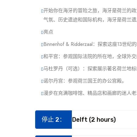
开始你在海牙的冒险之旅，海牙是荷兰的政
气氛、历史遗迹和国际机构，海牙是荷兰遗
亮点
Binnenhof & Ridderzaal：探索这
和平宫：参观国际法院的所在地，全球外交
马杜罗丹（可选）：探索展示著名荷兰地标
诺尔丹宫：参观荷兰国王的办公宫殿。
漫步在充满咖啡馆、精品店和画廊的迷人老
停止 2：
Delft (2 hours)