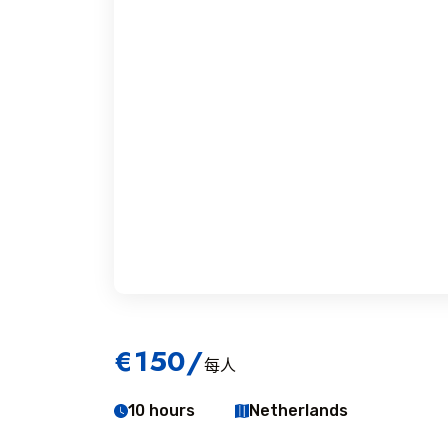
€150
/
每人
10 hours
Netherlands