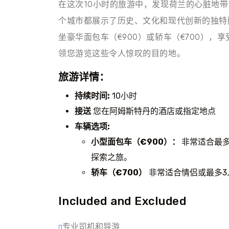
在这次10小时的旅游中，发现荷兰的心脏地
个城市都展示了历史、文化和现代创新的独特
坐豪华面包车（€900）或轿车（€700）
领您游览这些令人惊叹的目的地。
旅游详情：
持续时间:
10小时
接送
您在阿姆斯特丹的酒店或指定地点
车辆选项:
小型面包车（€900）：
非常适合最
探索之旅。
轿车（€700）
非常适合情侣或最多3
Included and Excluded
专业司机和导游