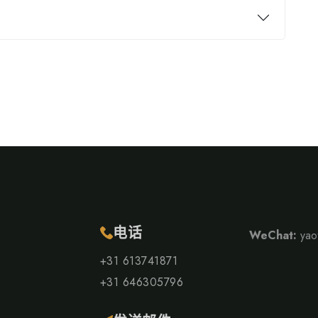
电话
WeChat:
yaot
+31 613741871
+31 646305796