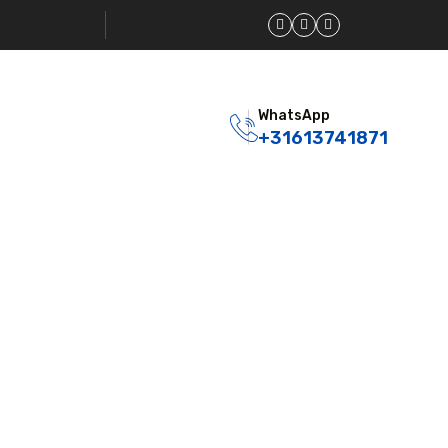
WhatsApp
+31613741871