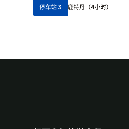
停车站 3
鹿特丹（4小时）