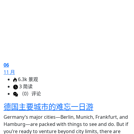
06
11 月
6.3k 景观
3 简读
（0）评论
德国主要城市的难忘一日游
Germany’s major cities—Berlin, Munich, Frankfurt, and
Hamburg—are packed with things to see and do. But if
you’re ready to venture beyond city limits, there are